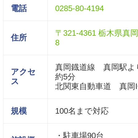
電話
0285-80-4194
〒321-4361 栃木県真
住所
8
真岡鐡道線 真岡駅よ
アクセ
約5分
ス
北関東自動車道 真岡I
規模
100名まで対応
・駐車場90台