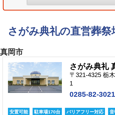
さがみ典礼の直営葬祭
真岡市
さがみ典礼 
〒321-4325 
1
0285-82-302
安置可能
駐車場170台
バリアフリー対応
音