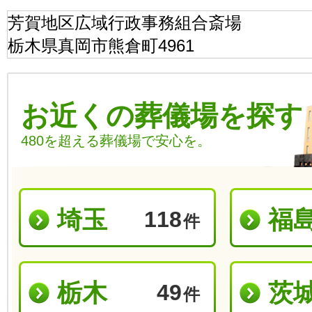
芳賀地区広域行政事務組合斎場
栃木県真岡市熊倉町4961
お近くの葬儀場を探す
480を超える葬儀場で安心を。
埼玉
福
118
件
栃木
茨
49
件