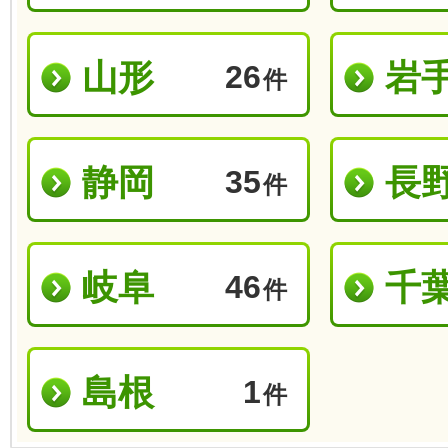
山形
岩
26
件
静岡
長
35
件
岐阜
千
46
件
島根
1
件