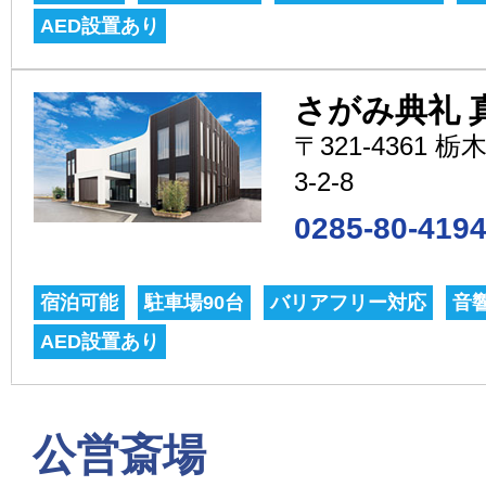
AED設置あり
さがみ典礼 
〒321-4361
3-2-8
0285-80-419
宿泊可能
駐車場90台
バリアフリー対応
音
AED設置あり
公営斎場