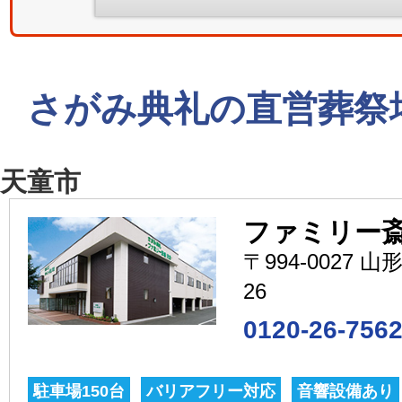
さがみ典礼の直営葬祭
天童市
ファミリー斎
〒994-0027 
26
0120-26-756
駐車場150台
バリアフリー対応
音響設備あり