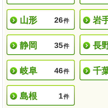
山形
岩
26
件
静岡
長
35
件
岐阜
千
46
件
島根
1
件