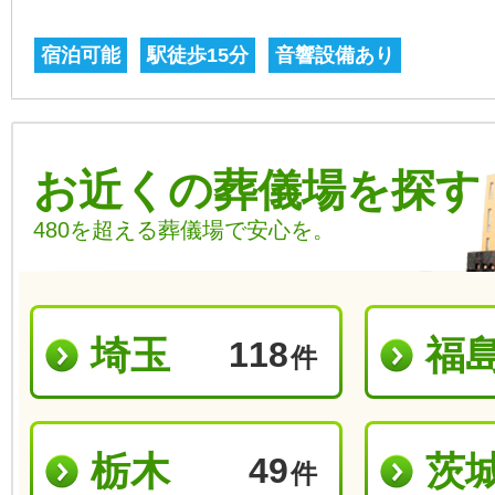
宿泊可能
駅徒歩15分
音響設備あり
お近くの葬儀場を探す
480を超える葬儀場で安心を。
埼玉
福
118
件
栃木
茨
49
件