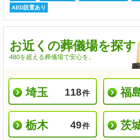
AED設置あり
お近くの葬儀場を探す
480を超える葬儀場で安心を。
埼玉
福
118
件
栃木
茨
49
件