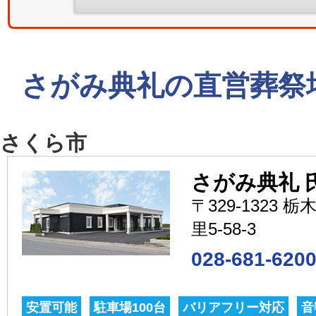
さがみ典礼の直営葬祭
さくら市
さがみ典礼 
〒329-1323
里5-58-3
028-681-620
安置可能
駐車場100台
バリアフリー対応
音