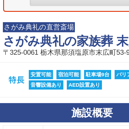
さがみ典礼の直営斎場
さがみ典礼の家族葬 
〒325-0061 栃木県那須塩原市末広町53-9
安置可能
宿泊可能
駐車場9台
バリ
音響設備あり
AED設置あり
施設概要