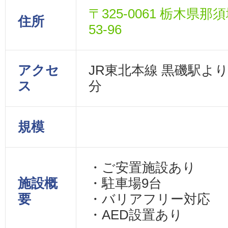
〒325-0061 栃木県
住所
53-96
アクセ
JR東北本線 黒磯駅よ
ス
分
規模
・ご安置施設あり
施設概
・駐車場9台
要
・バリアフリー対応
・AED設置あり