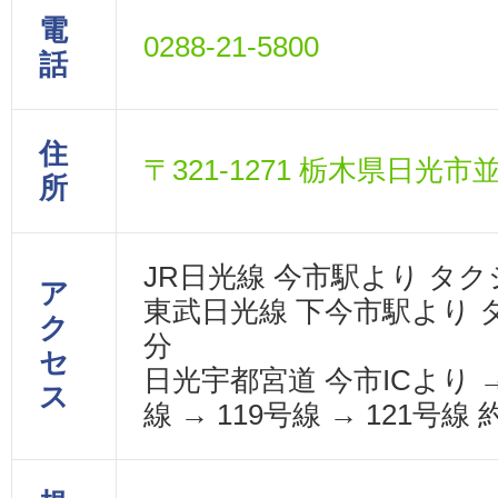
電
0288-21-5800
話
住
〒321-1271 栃木県日光市並
所
JR日光線 今市駅より タク
ア
東武日光線 下今市駅より 
ク
分
セ
日光宇都宮道 今市ICより →
ス
線 → 119号線 → 121号線 