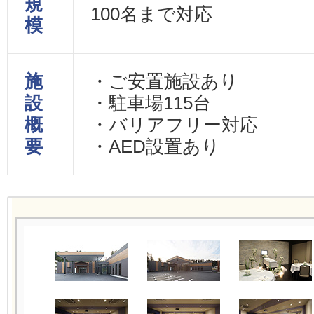
規
100名まで対応
模
施
・ご安置施設あり
設
・駐車場115台
概
・バリアフリー対応
要
・AED設置あり