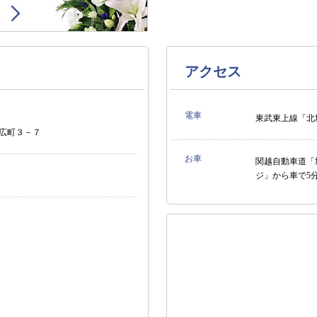
アクセス
電車
東武東上線「北
広町３－７
お車
関越自動車道「
ジ」から車で5