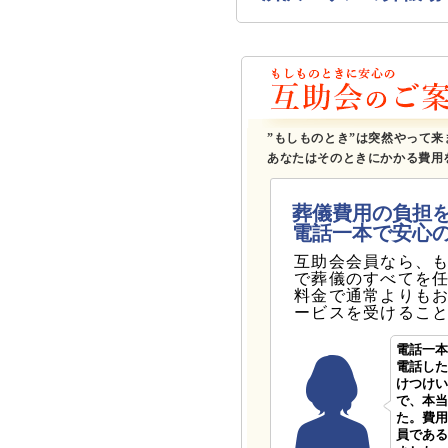
”もしものとき”は突然やって来
あなたはそのときにかかる費用
葬儀費用の負担
電話一本で安心
互助会会員なら、
で葬儀のすべてを
料金で通常よりも
ービスを受けるこ
電話一本
電話した
けつけい
で、本当
た。費用
員である