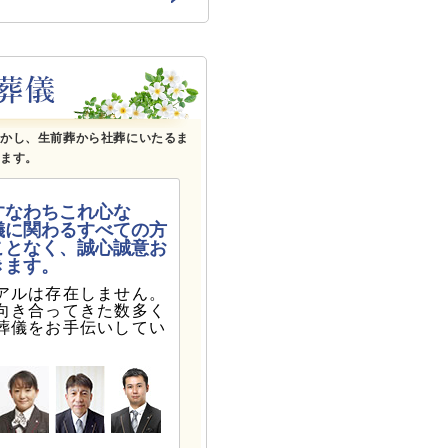
しもの時に困らないために・・ 互助会のご案内
さが
活かし、生前葬から社葬にいたるま
します。
すなわちこれ心な
儀に関わるすべての方
ことなく、誠心誠意お
きます。
アルは存在しません。
向き合ってきた数多く
葬儀をお手伝いしてい