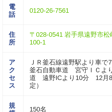
電
0120-26-7561
話
住
〒028-0541 岩手県遠野市松
所
100-1
ア
ＪＲ釜石線遠野駅より車で7
ク
釜石自動車道 宮守ＩＣより
セ
道 遠野ICより10分 12月
ス
定）
規
150名