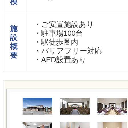
模
・ご安置施設あり
施
・駐車場100台
設
・駅徒歩圏内
概
・バリアフリー対応
要
・AED設置あり