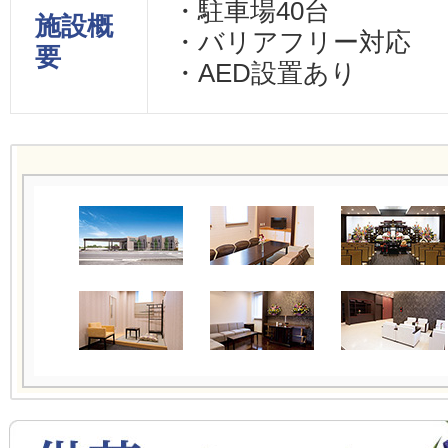
・駐車場40台
施設概
・バリアフリー対応
要
・AED設置あり