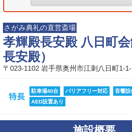
さがみ典礼の直営斎場
孝輝殿長安殿 八日町会
長安殿）
〒023-1102 岩手県奥州市江刺八日町1-1-
駐車場40台
バリアフリー対応
音響設
AED設置あり
施設概要