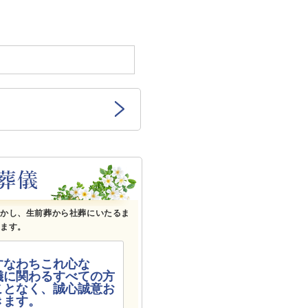
しもの時に困らないために・・ 互助会のご案内
さが
活かし、生前葬から社葬にいたるま
します。
すなわちこれ心な
儀に関わるすべての方
ことなく、誠心誠意お
きます。