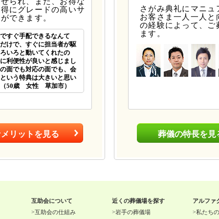
任せられ、また、お得な
さがみ典礼にマニュ
お得にグレードの高いサ
お客さま一人一人と
とができます。
の経験によって、ご
ます。
ですぐ手配できるなんて
だけで、すぐに担当者が駆
ろいろと動いてくれたの
に利便性が良いと感じまし
の面でも対応の面でも、会
という特典は大きいと思い
（50歳 女性 草加市）
なメリットを見る
葬儀の特長を見
互助会について
近くの葬儀場を探す
アルファ
>
互助会の仕組み
>
岩手の葬儀場
>
私たち