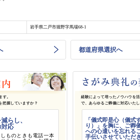
岩手県二戸市堀野字馬場68-1
へ
都道府県選択へ
も
ます。
経験によって培ったノウハウを
を把握していますか？
で、あらゆるご葬儀に対応いた
を減らし、
「儀式即是心（儀式
り）」を胸に、ご葬
の対応
への心遣いを忘れる
もしものときも電話一本
手伝いさせていただ