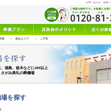
お問い合わせ・各種ご
儀を知る
選ばれる理由
互助会につい
手県
>
県北エリア
>
二戸市
、福島、栃木などに480以上
、さがみ典礼の葬儀場
儀場を探す
す。