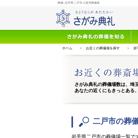
葬儀 | 岩手県 二戸市 の直営葬儀場
葬
ホーム
>
お近くの葬儀場を探す
>
岩
さがみ典礼の葬儀場数は、埼玉
あなたの近くにもきっとある
二戸市の葬
岩手県二戸市の葬儀場一覧で