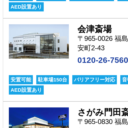
AED設置あり
会津斎場
〒965-0026
安町2-43
0120-26-756
安置可能
駐車場150台
バリアフリー対応
音
AED設置あり
さがみ門田
〒965-0830