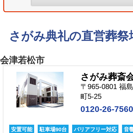
さがみ典礼の直営葬祭
会津若松市
さがみ葬斎会
〒965-0801
町5-25
0120-26-756
安置可能
駐車場90台
バリアフリー対応
音