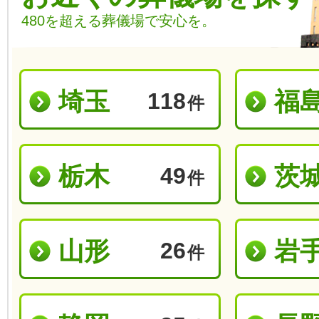
480を超える葬儀場で安心を。
埼玉
福
118
件
栃木
茨
49
件
山形
岩
26
件