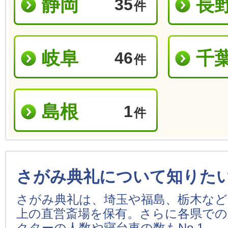
静岡
長
35
件
岐阜
千
46
件
島根
1
件
さがみ典礼について知りた
さがみ典礼は、埼玉や福島、栃木などを
上の直営斎場を保有。さらに各県での
クターの人数や寝台車の数もNo.1。