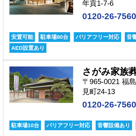
年貢1-7-6
0120-26-756
安置可能
駐車場80台
バリアフリー対応
音
AED設置あり
さがみ家族
〒965-0021
見町24-13
0120-26-756
駐車場10台
バリアフリー対応
音響設備あり