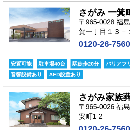
さがみ 一箕
〒965-0028
賀一丁目１３－
0120-26-756
安置可能
駐車場40台
駅徒歩20分
バリアフ
音響設備あり
AED設置あり
さがみ家族葬
〒965-0026
安町1-2
0120-26-756