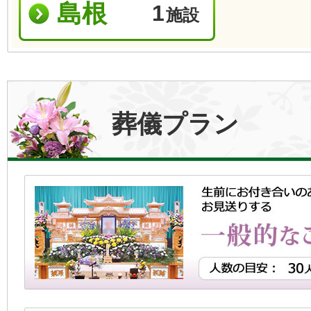
島根
1
施設
葬儀プラン