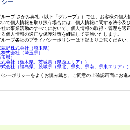
リシー
グループ さがみ典礼（以下「グループ」）では、お客様の個人
おいて個人情報を取り扱う場合には、個人情報に関する法令及
各社の事業活動のすべてにおいて、個人情報の取得・管理を適
する個人情報の適正な保護対策を継続して実施いたします。
グループ各社のプライバシーポリシーは下記よりご覧ください
武蔵野株式会社（埼玉県）
ム株式会社（埼玉県）
埼玉県）
株式会社（栃木県、茨城県（県西エリア））
株式会社（福島県、茨城県（県北、県央、県南、県東エリア）
東北株式会社（福島県・山形県・岩手県）
バシーポリシーをよくお読み戴き、ご同意の上確認画面にお進
静岡株式会社（静岡県）
株式会社（長野県）
がみ典礼（長野県）
株式会社（岐阜県）