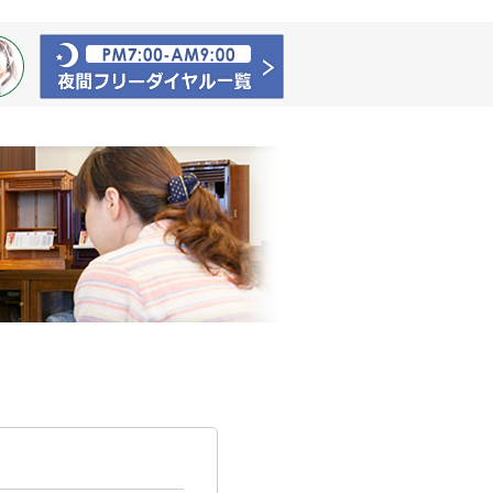
さがみ典礼の生前相談ご予